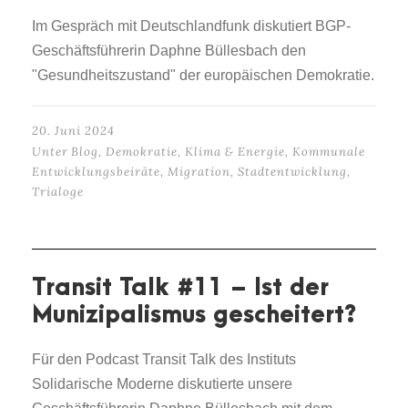
Im Gespräch mit Deutschlandfunk diskutiert BGP-
Geschäftsführerin Daphne Büllesbach den
"Gesundheitszustand" der europäischen Demokratie.
20. Juni 2024
Unter
Blog
,
Demokratie
,
Klima & Energie
,
Kommunale
Entwicklungsbeiräte
,
Migration
,
Stadtentwicklung
,
Trialoge
Transit Talk #11 – Ist der
Munizipalismus gescheitert?
Für den Podcast Transit Talk des Instituts
Solidarische Moderne diskutierte unsere