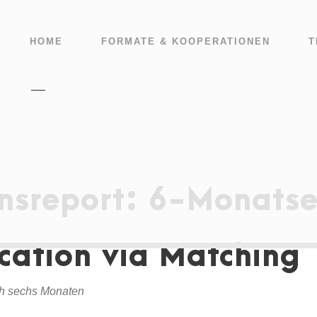
HOME
FORMATE & KOOPERATIONEN
T
nsreport: 6-Monatse
cation via Matching
ch sechs Monaten