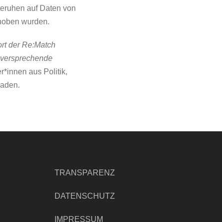
 beruhen auf Daten von
rhoben wurden.
rt der Re:Match
elversprechende
r*innen aus Politik,
aden.
TRANSPARENZ
DATENSCHUTZ
IMPRESSUM