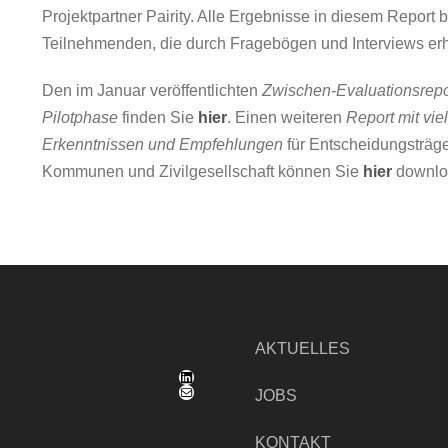
Projektpartner Pairity. Alle Ergebnisse in diesem Report
Teilnehmenden, die durch Fragebögen und Interviews e
Den im Januar veröffentlichten
Zwischen-Evaluationsrepo
Pilotphase
finden Sie
hier
. Einen weiteren
Report mit vi
Erkenntnissen und Empfehlungen
für Entscheidungsträge
Kommunen und Zivilgesellschaft können Sie
hier
downlo
AKTUELLES
LinkedIn
E-Mail
JOBS
KONTAKT