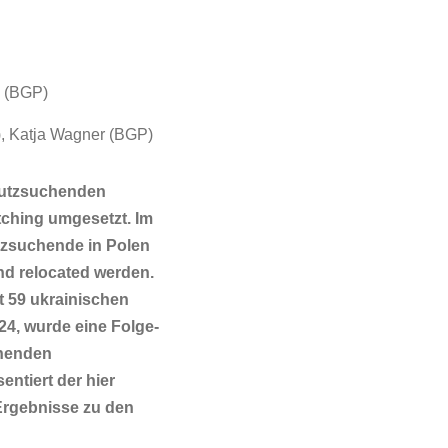
l (BGP)
), Katja Wagner (BGP)
chutzsuchenden
tching umgesetzt. Im
tzsuchende in Polen
d relocated werden.
t 59 ukrainischen
, wurde eine Folge-
chenden
ntiert der hier
 Ergebnisse zu den