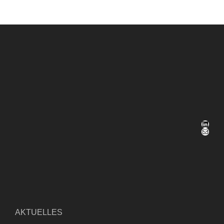
LinkedIn
E-Mail
AKTUELLES